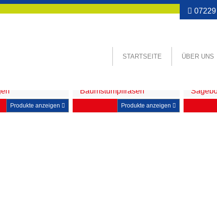
07229 
STARTSEITE
ÜBER UNS
gen
Baumstumpffräsen
Sägeb
Produkte anzeigen
Produkte anzeigen