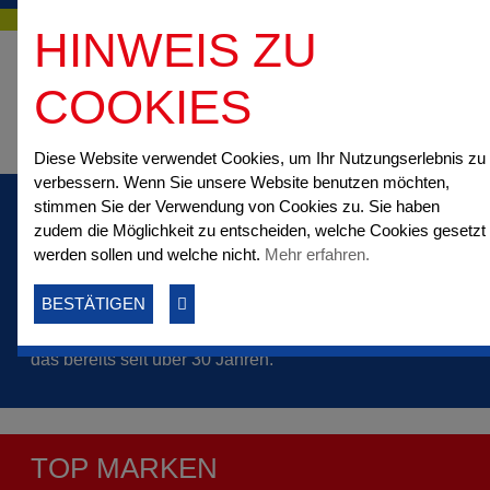
HINWEIS ZU
COOKIES
Diese Website verwendet Cookies, um Ihr Nutzungserlebnis zu
verbessern. Wenn Sie unsere Website benutzen möchten,
KOMPETENTER SERVICE
stimmen Sie der Verwendung von Cookies zu. Sie haben
zudem die Möglichkeit zu entscheiden, welche Cookies gesetzt
Langjährige Erfahrung, höchste Qualitätsansprüche
werden sollen und welche nicht.
Mehr erfahren.
und die Nähe zu unseren Kunden machen uns zu
BESTÄTIGEN
Ihrem vertrauensvollen und kompetenten Partner für
Landmaschinen, Garten- und Kommunaltechnik – und
das bereits seit über 30 Jahren.
TOP MARKEN